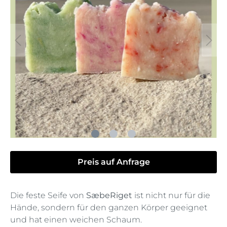
Preis auf Anfrage
Die feste Seife von
SæbeRiget
ist nicht nur für die
Hände, sondern für den ganzen Körper geeignet
und hat einen weichen Schaum.